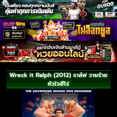
Wreck it Ralph (2012) ราล์ฟ วายร้าย
หัวใจฮีโร่