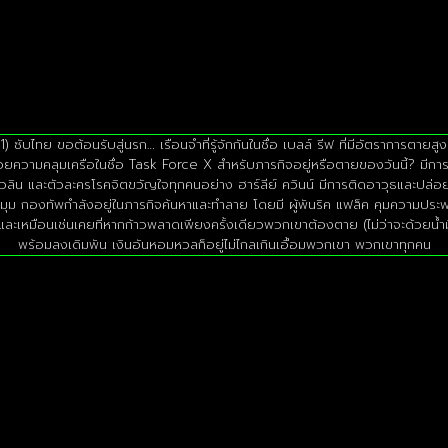
ับไทย ขอต้อนรับสู่นรก… เรือนจำที่รู้จักกันในชื่อ เบลล์ รีฟ ที่มีอัตราการตายสู
ปด้วยความคลุมเครือในชื่อ Task Force X สำหรับภารกิจอยู่หรือตายของวันนี้? มีกา
เวลิน และตัวละครโรคจิตขวัญใจทุกคนอย่าง ฮาร์ลีย์ ควินน์ มีการติดอาวุธและปล่
อกทุกมุม กองทัพกำลังอยู่ในภารกิจค้นหาและทำลาย โดยมี ผู้พันริค แฟล็ค คุมคว
เหมือนเช่นเคยที่หากก้าวพลาดเพียงครั้งเดียวพวกเขาต้องตาย (ไม่ว่าจะด้วยน้ำ
พร้อมลงเดิมพัน เงินอันหอมหวลก็อยู่ไม่ไกลเกินเอื้อมพวกเขา พวกเขาทุกคน