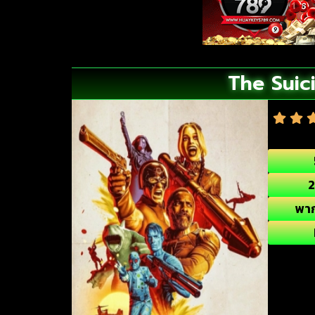
The Suic
2
พา