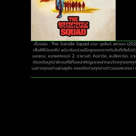
เรื่องย่อ : The Suicide Squad เดอะ ซุยไซด์ สควอด (2021) ซ
เพื่อให้ได้ออกไป แม้จะต้องร่วมมือสุดยอดภารกิจลับที่เต็มไ
เมอแรง, แรตแคทเชอร์ 2, ซาแวนท์, คิงชาร์ค, แบล็คการ์ด, จา
ต้องเดินบุกป่าฝ่าดงที่มีทั้งเหล่าศัตรูและเหล่ากองโจรทุกซ
บงการทุกอย่างผ่านหูฟัง คอยติดตามทุกย่างก้าวของพวกเขา และ