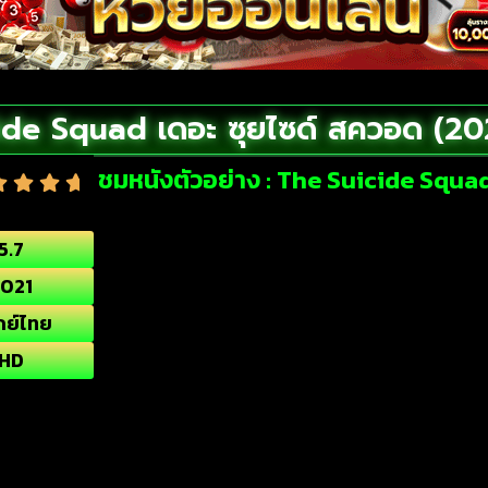
ide Squad เดอะ ซุยไซด์ สควอด (202
ชมหนังตัวอย่าง : The Suicide Squad
5.7
021
กย์ไทย
HD