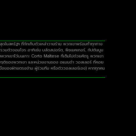
งสุดในสหรัฐฯ ที่กักเก็บตัวเหล่าวายร้าย พวกเขาพร้อมทำทุกทาง
รรวมตัวจอมโจร อาทิเช่น บลัดสปอร์ต, พีซเมคเกอร์, กัปตันบูม
อยพวกเขาไว้บนเกาะ Corto Maltese ที่เต็มไปด้วยศัตรู พวกเขา
ามประพฤติของพวกเขา และหน่วยงานของ อแมนด้า วอลเลอร์ ที่คอย
มือของฝ่ายตรงข้าม ผู้ร่วมทีม หรือตัววอลเลอร์เอง) หากทุกคน