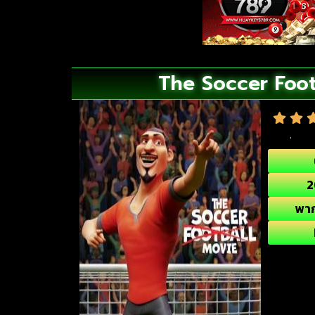
The Soccer Foot
2
พา