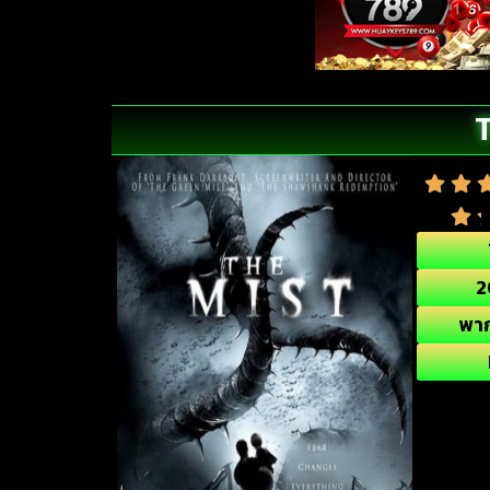
T
2
พา