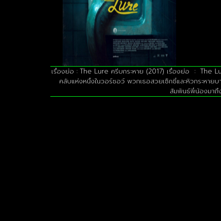
เรื่องย่อ : The Lure ครีบกระหาย (2017) เรื่องย่อ : The L
คลับแห่งหนึ่งในวอร์ซอว์ พวกเธอสวยเซ็กซี่และหิวกระหายบา
สัมพันธ์พี่น้องมาถ