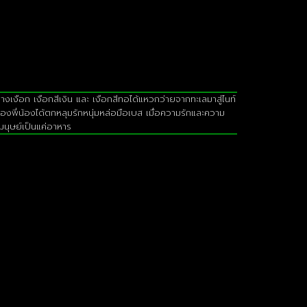
งือก เงือกสีเงิน และ เงือกสีทอได้แหวกว่ายจากทะเลมาสู่ไนท์
งพี่น้องได้ตกหลุมรักหนุ่มหล่อมือเบส เมื่อความรักและความ
นมนุษย์เป็นแค่อาหาร