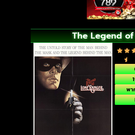
The Legend of 
พา