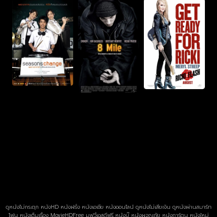
ดูหนังไม่กระตุก หนังHD หนังฝรั่ง หนังเอเชีย หนังออนไลน์ ดูหนังไม่เสียเงิน ดูหนังผ่านสมาร์ท
โฟน หนังเต็มเรื่อง MovieHDFree มูฟวี่เอสดีฟรี หนังบู๊ หนังผจญภัย หนังการ์ตูน หนังใหม่