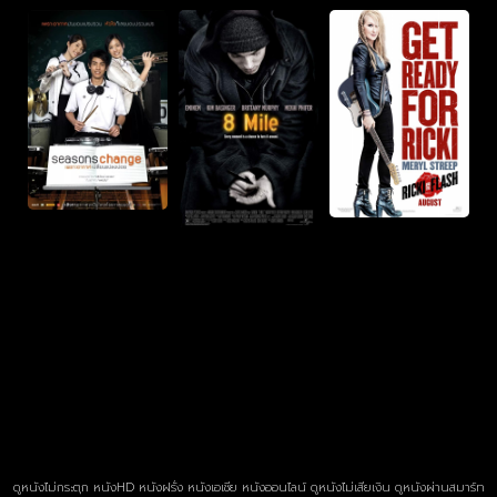
ดูหนังไม่กระตุก หนังHD หนังฝรั่ง หนังเอเชีย หนังออนไลน์ ดูหนังไม่เสียเงิน ดูหนังผ่านสมาร์ท