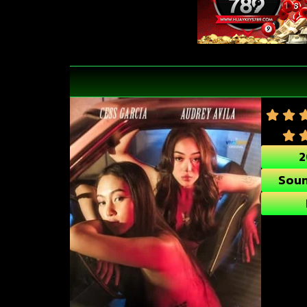
2
Soun