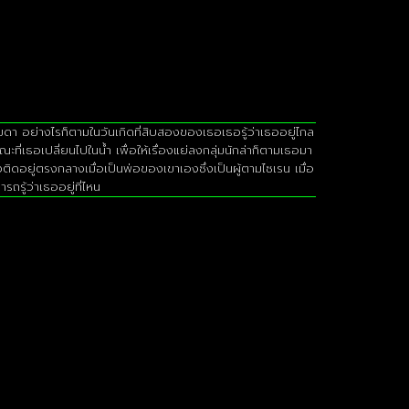
ดา อย่างไรก็ตามในวันเกิดที่สิบสองของเธอเธอรู้ว่าเธออยู่ไกล
เธอเปลี่ยนไปในน้ำ เพื่อให้เรื่องแย่ลงกลุ่มนักล่าก็ตามเธอมา
ิดอยู่ตรงกลางเมื่อเป็นพ่อของเขาเองซึ่งเป็นผู้ตามไซเรน เมื่อ
รู้ว่าเธออยู่ที่ไหน