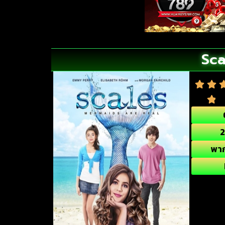
Sca
2
พา