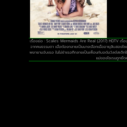
เรื่องย่อ : Scales: Mermaids Are Real (2017) HDTV เรื่องย
จากคนธรรมดา เมื่อต้องกลายเป็นนางเงือกเมื่ออายุสิบสองไซเรน
พยายามจับเธอ ในไม่ช้าเธอก็กลายเป็นเพื่อนกับอดัมวิลต์สเด็กใ
แม่ของไซเรนถูกยึดค