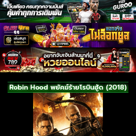
Robin Hood พยัคฆ์ร้ายโรบินฮู้ด (2018)