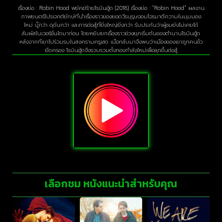
เรื่องย่อ : Robin Hood พยัคฆ์ร้ายโรบินฮู้ด (2018) เรื่องย่อ : “Robin Hood” ผลงาน
ภาพยนตร์โปรเจกต์ยักษ์ที่นำเรื่องราวของยอดวีรบุรุษจอมโจรมาตีความในมุมมอง
ใหม่ บู๊กว่า ดุดันกว่า และการต่อสู้ที่ยิ่งใหญ่ยิ่งกว่า รับประกันว่าผู้ชมยังไม่เคยได้
สัมผัสในเวอร์ชั่นใดมาก่อน โดยหยิบยกเรื่องราวช่วงยุคเริ่มต้นของตำนานโรบินฮู้ด
หลังจากที่เขาไปร่วมรบในสงครามครูเสด เมื่อกลับมาจึงพบว่าเมืองของเขาถูกคนชั่ว
ยึดครอง โรบินฮู้ดจึงรวบรวมตั้งกองกำลังใหม่เพื่อลุกขึ้นต่อสู้
เลือกชม หนังแนะนำสำหรับคุณ