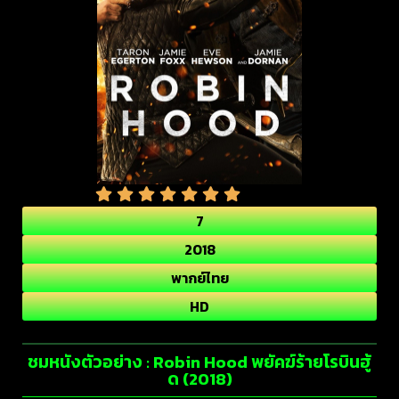
7
2018
พากย์ไทย
HD
ชมหนังตัวอย่าง : Robin Hood พยัคฆ์ร้ายโรบินฮู้
ด (2018)