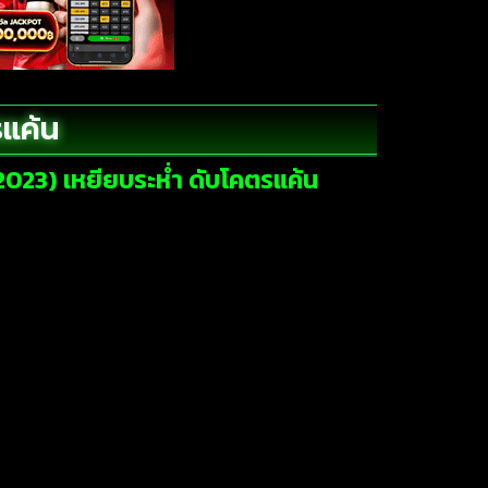
รแค้น
2023) เหยียบระห่ำ ดับโคตรแค้น