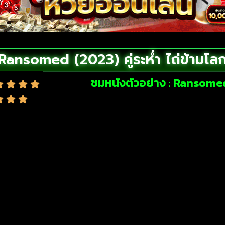
Ransomed (2023) คู่ระห่ำ ไถ่ข้ามโล
ชมหนังตัวอย่าง : Ransomed 