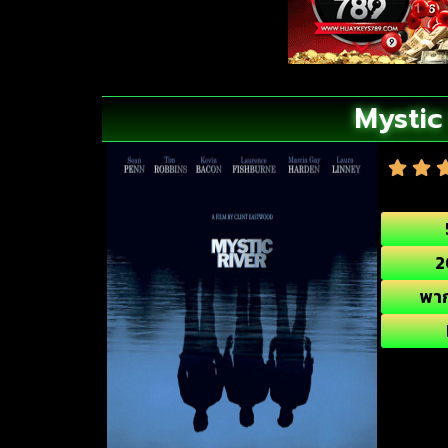
Mystic 
2
พา