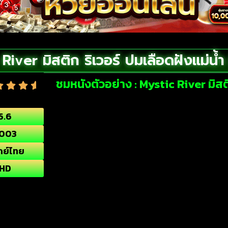
River มิสติก ริเวอร์ ปมเลือดฝังแม่น้
ชมหนังตัวอย่าง : Mystic River มิสต
5.6
003
กย์ไทย
HD