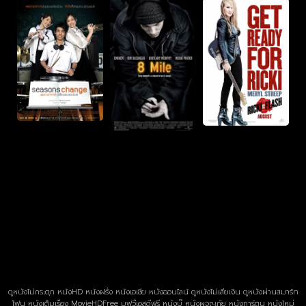
ดูหนังไม่กระตุก หนังHD หนังฝรั่ง หนังเอเชีย หนังออนไลน์ ดูหนังไม่เสียเงิน ดูหนังผ่านสมาร์ท
โฟน หนังเต็มเรื่อง MovieHDFree มูฟวี่เอสดีฟรี หนังบู๊ หนังผจญภัย หนังการ์ตูน หนังใหม่