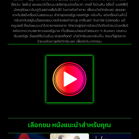
(โอเว่น วิลสัน) และแชมป์เปี้ยนมวยโลกรุ่นมิดเดิ้ลเวท เคลลี่ โรบินสัน (เอ็ดดี้ เมอร์ฟีย์)
มีเหตุต้องมาจับคู่กันอย่างเสียไม่ได้ ในภารกิจท้าตาย เพื่อจะนำสวิทช์เบลด สุดยอด
เทคโนโลยีเครื่องบินสอดแนม ลำล่าสุดของรัฐบาลสหรัฐฯ กลับคืน แต่เครื่องบินลำนี้
กลับตกไปอยู่ในมือของจอมวายร้ายพ่อค้าอาวุธ อาร์โนลด์ กันดาร์ส (มัลคอล์ม แม็
คดูเวลล์) ซึ่งมีแผนจะนำไปขายทอดตลาด ให้พวกผู้ก่อการร้ายนำไปติดหัวรบนิวเคลียร์
หลังจากความพยายามของรัฐบาล ที่จะใช้แผนปลอมตัวธรรมดา ๆ ล้มเหลว ประธาน
าธิบสหรัฐฯ จึงขอให้โรบินสันมาช่วยสก็อตต์ นำสวิทช์เบลดกลับคืน ก่อนที่ผู้ก่อการ
ร้ายจะติดอาวุธให้สวิทช์เบลด เพื่อก่อวินาศกรรม
เลือกชม หนังแนะนำสำหรับคุณ