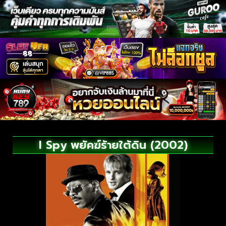
I Spy พยัคฆ์ร้ายใต้ดิน (2002)