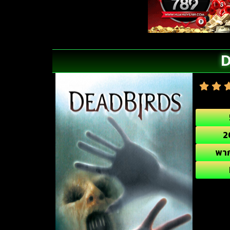
D
2
พา