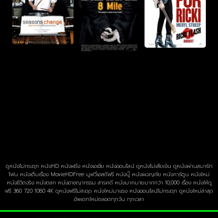
ดูหนังไม่กระตุก หนังHD หนังฝรั่ง หนังเอเชีย หนังออนไลน์ ดูหนังไม่เสียเงิน ดูหนังผ่านสมาร์ท
โฟน หนังเต็มเรื่อง MovieHDFree มูฟวี่เอสดีฟรี หนังบู๊ หนังผจญภัย หนังการ์ตูน หนังใหม่
หนังชีวิตจริง หนังตลก หนังอาชญากรรม สารคดี หนังมากมายมากกว่า 10,000 เรื่อง หนังให้ดู
ฟรี 360 720 1080 4K ดูหนังฟรีไม่สะดุด หนังใหม่มาแรง หนังออนไลน์ไม่กระตุก ดูหนังใหม่ล่าสุด
อัพเดทใหม่ตลอดทุกวัน ทุกเวลา