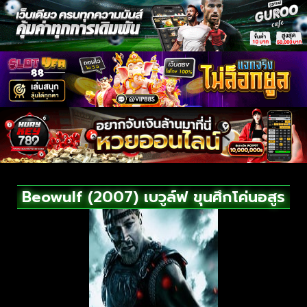
Beowulf (2007) เบวูล์ฟ ขุนศึกโค่นอสูร