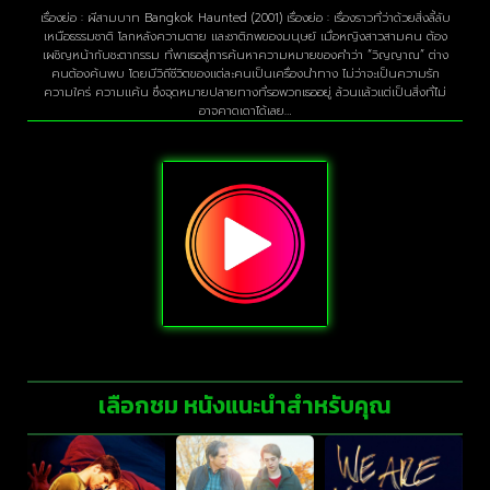
เรื่องย่อ : ผีสามบาท Bangkok Haunted (2001) เรื่องย่อ : เรื่องราวที่ว่าด้วยสิ่งลี้ลับ
เหนือธรรมชาติ โลกหลังความตาย และชาติภพของมนุษย์ เมื่อหญิงสาวสามคน ต้อง
เผชิญหน้ากับชะตากรรม ที่พาเธอสู่การค้นหาความหมายของคำว่า “วิญญาณ” ต่าง
คนต้องค้นพบ โดยมีวิถีชีวิตของแต่ละคนเป็นเครื่องนำทาง ไม่ว่าจะเป็นความรัก
ความใคร่ ความแค้น ซึ่งจุดหมายปลายทางที่รอพวกเธออยู่ ล้วนแล้วแต่เป็นสิ่งที่ไม่
อาจคาดเดาได้เลย…
เลือกชม หนังแนะนำสำหรับคุณ